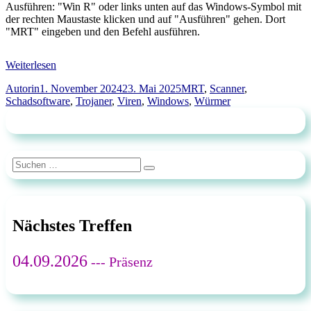
Ausführen: "Win R" oder links unten auf das Windows-Symbol mit
der rechten Maustaste klicken und auf "Ausführen" gehen. Dort
"MRT" eingeben und den Befehl ausführen.
Weiterlesen
Autor
Veröffentlicht
Schlagwörter
Autorin
1. November 2024
23. Mai 2025
MRT
,
Scanner
,
am
Schadsoftware
,
Trojaner
,
Viren
,
Windows
,
Würmer
Suchen
Suchen
nach:
Nächstes Treffen
04.09.2026
--- Präsenz