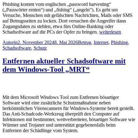
Phishing kommt vom englischen „password harvesting“
(„Passwörter ernten“) und „fishing“ („angeln“). Es geht um
Versuche, Menschen mit gefälschten Nachrichten, Mails oder SMS
auf Betrugsseiten zu locken. Dort versuchen die Angreifer dann
Zugangsdaten zu stehlen, etwa fürs Online-Banking oder
„Phishing“
Schadsoftware auf die PCs der Opfer zu bringen.
weiterlesen
Autor
Veröffentlicht
Schlagwörter
Autorin
2. November 2024
8. Mai 2026
Betrug
,
Internet
,
Phishing
,
am
Schadsoftware
,
Schutz
Entfernen aktueller Schadsoftware mit
dem Windows-Tool „MRT“
Mit dem Microsoft Windows Tool zum Entfernen bösartiger
Software wird eine zusätzliche Schutzmaßnahme neben
herkömmlichen Virenscannern für Windows-Systeme bereit gestellt.
Das Anti-Schadcode-Werkzeug überprüft den Computer auf
Infektionen mit bestimmter, weitverbreiteter, bösartiger Software wie
Würmer und Trojaner und unterstützt gegebenenfalls beim
Entfernen der Schädlinge vom System.