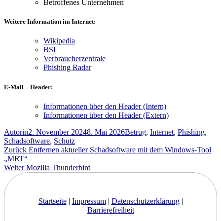
Betroffenes Unternehmen
Weitere Information im Internet:
Wikipedia
BSI
Verbraucherzentrale
Phishing Radar
E-Mail – Header:
Informationen über den Header (Intern)
Informationen über den Header (Extern)
Autor
Veröffentlicht
Schlagwörter
Autorin
2. November 2024
8. Mai 2026
Betrug
,
Internet
,
Phishing
,
am
Schadsoftware
,
Schutz
Beitragsnavigation
Vorheriger
Zurück
Entfernen aktueller Schadsoftware mit dem Windows-Tool
Beitrag:
„MRT“
Nächster
Weiter
Mozilla Thunderbird
Beitrag:
Startseite
|
Impressum
|
Datenschutzerklärung
|
Barrierefreiheit