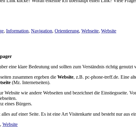
nen Link klicke? Woran erkenne ich überhaupt einen Link? Viele Fragen
ge
,
Information
,
Navigation
,
Orientierung
,
Webseite
,
Website
epager
ber eine klare Bedeutung und sollten zum Verständnis richtig genutzt 
Webseiten zusammen ergeben die
Website
, z.B. pc-phone-treff.de. Eine al
tseite
(Mz. Internetseiten).
zur Website wie andere Webseiten und bezeichnet die Einstiegsseite. Vo
ebseiten.
nz eines Bürgers.
t alles auf einer Seite. Es ist eine Art Visitenkarte und besteht nur aus ein
,
Website