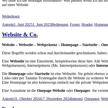
Wo finde ich die benötigte Information? Was passiert wenn ich auf ei
auf einer Website.
Weiterlesen
Autor
Veröffentlicht
Schlagwörter
Autorin
1. Juni 2025
1. Juni 2025
Bedienung
,
Footer
,
Header
,
Homepa
am
Website & Co.
Website – Webseite – Webpräsenz – Homepage – Startseite – On
Diese Begriffe werden schon mal durcheinander geschmissen, haben a
Eine
Webseite
ist eine Einzelseite, beispielsweise diese hier. Alle 
Webpräsenzen), Internetpräsenz (Mz. Internetpräsenzen) oder
Interne
Die
Homepage
oder
Startseite
ist eine Webseite. Sie gehört ebenso 
Links oder per Tastatur-Texteingabe durch die Website zu weiteren W
Eine Homepage ist also keineswegs einfach nur die private Webpräse
Eine Ausnahme ist die
Onepage-Website
oder
Onepager
. Sie verein
Autor
Veröffentlicht
Schlagwörter
Autorin
31. Oktober 2024
17. Dezember 2024
Internet
,
Onepager
,
Web
am