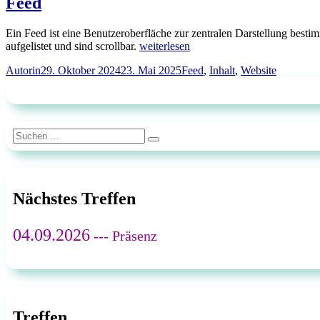
Feed
Ein Feed ist eine Benutzeroberfläche zur zentralen Darstellung besti
„Feed“
aufgelistet und sind scrollbar.
weiterlesen
Autor
Veröffentlicht
Schlagwörter
Autorin
29. Oktober 2024
23. Mai 2025
Feed
,
Inhalt
,
Website
am
Suchen
Suchen
nach:
Nächstes Treffen
04.09.2026
--- Präsenz
Treffen