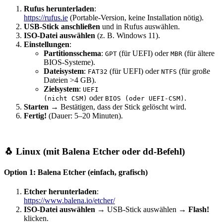
Rufus herunterladen
:
https://rufus.ie
(Portable-Version, keine Installation nötig).
USB-Stick anschließen
und in Rufus auswählen.
ISO-Datei auswählen
(z. B. Windows 11).
Einstellungen
:
Partitionsschema
:
(für UEFI) oder
(für ältere
GPT
MBR
BIOS-Systeme).
Dateisystem
:
(für UEFI) oder
(für große
FAT32
NTFS
Dateien >4 GB).
Zielsystem
:
UEFI
oder
.
(nicht CSM)
BIOS (oder UEFI-CSM)
Starten
→ Bestätigen, dass der Stick gelöscht wird.
Fertig!
(Dauer: 5–20 Minuten).
🐧 Linux (mit Balena Etcher oder dd-Befehl)
Option 1: Balena Etcher (einfach, grafisch)
Etcher herunterladen
:
https://www.balena.io/etcher/
ISO-Datei auswählen
→ USB-Stick auswählen →
Flash!
klicken.