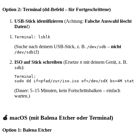
Option 2: Terminal (dd-Befehl – für Fortgeschrittene)
USB-Stick identifizieren
(Achtung:
Falsche Auswahl löscht
Daten!
)
Terminal: 
lsblk
(Suche nach deinem USB-Stick, z. B.
–
nicht
/dev/sdb
!
)
/dev/sdb1
ISO auf Stick schreiben
(Ersetze
mit deinem Gerät, z. B.
X
):
sdb
sudo dd if=pfad/zur/iso.iso of=/dev/sdX bs=4M stat
(Dauer: 5–15 Minuten, kein Fortschrittsbalken – einfach
warten.)
🍎 macOS (mit Balena Etcher oder Terminal)
Option 1: Balena Etcher