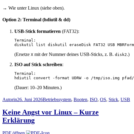
→ Wie unter Linux (siehe oben).
Option 2: Terminal (hdiutil & dd)
USB-Stick formatieren
(FAT32):
diskutil list
diskutil eraseDisk FAT32 USB MBRForm
(Ersetze
mit der Nummer deines USB-Sticks, z. B.
.)
X
disk2
ISO auf Stick schreiben
:
hdiutil convert -format UDRW -o /tmp/iso.img pfad/
(Dauer: 10–20 Minuten.)
Autor
Veröffentlicht
Schlagwörter
Autorin
26. Juni 2026
Betriebssystem
,
Booten
,
ISO
,
OS
,
Stick
,
USB
am
Keine Angst vor Linux – Kurze
Erklärung
PDF öffnen