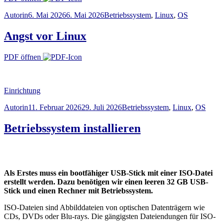
Autor
Veröffentlicht
Schlagwörter
Autorin
6. Mai 2026
6. Mai 2026
Betriebssystem
,
Linux
,
OS
am
Angst vor Linux
PDF öffnen
Einrichtung
Autor
Veröffentlicht
Schlagwörter
Autorin
11. Februar 2026
29. Juli 2026
Betriebssystem
,
Linux
,
OS
am
Betriebssystem installieren
Als Erstes muss ein bootfähiger USB-Stick mit einer ISO-Datei
erstellt werden. Dazu benötigen wir einen leeren 32 GB USB-
Stick und einen Rechner mit Betriebssystem.
ISO-Dateien sind Abbilddateien von optischen Datenträgern wie
CDs, DVDs oder Blu-rays. Die gängigsten Dateiendungen für ISO-