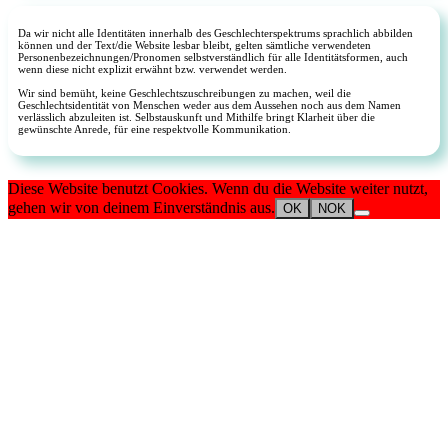
Da wir nicht alle Identitäten innerhalb des Geschlechterspektrums sprachlich abbilden
können und der Text/die Website lesbar bleibt, gelten sämtliche verwendeten
Personenbezeichnungen/Pronomen selbstverständlich für alle Identitätsformen, auch
wenn diese nicht explizit erwähnt bzw. verwendet werden.
Wir sind bemüht, keine Geschlechtszuschreibungen zu machen, weil die
Geschlechtsidentität von Menschen weder aus dem Aussehen noch aus dem Namen
verlässlich abzuleiten ist. Selbstauskunft und Mithilfe bringt Klarheit über die
gewünschte Anrede, für eine respektvolle Kommunikation.
Diese Website benutzt Cookies. Wenn du die Website weiter nutzt,
gehen wir von deinem Einverständnis aus.
OK
NOK