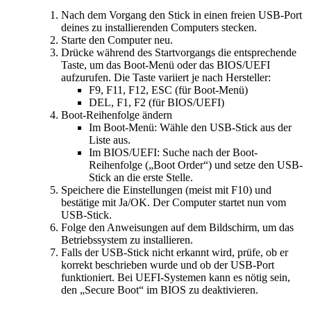
Nach dem Vorgang den Stick in einen freien USB-Port
deines zu installierenden Computers stecken.
Starte den Computer neu.
Drücke während des Startvorgangs die entsprechende
Taste, um das Boot-Menü oder das BIOS/UEFI
aufzurufen. Die Taste variiert je nach Hersteller:
F9, F11, F12, ESC (für Boot-Menü)
DEL, F1, F2 (für BIOS/UEFI)
Boot-Reihenfolge ändern
Im Boot-Menü: Wähle den USB-Stick aus der
Liste aus.
Im BIOS/UEFI: Suche nach der Boot-
Reihenfolge („Boot Order“) und setze den USB-
Stick an die erste Stelle.
Speichere die Einstellungen (meist mit F10) und
bestätige mit Ja/OK. Der Computer startet nun vom
USB-Stick.
Folge den Anweisungen auf dem Bildschirm, um das
Betriebssystem zu installieren.
Falls der USB-Stick nicht erkannt wird, prüfe, ob er
korrekt beschrieben wurde und ob der USB-Port
funktioniert. Bei UEFI-Systemen kann es nötig sein,
den „Secure Boot“ im BIOS zu deaktivieren.