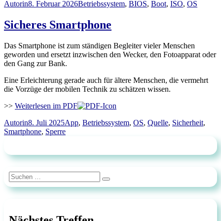
Autor
Veröffentlicht
Schlagwörter
Autorin
8. Februar 2026
Betriebssystem
,
BIOS
,
Boot
,
ISO
,
OS
am
Sicheres Smartphone
Das Smartphone ist zum ständigen Begleiter vieler Menschen
geworden und ersetzt inzwischen den Wecker, den Fotoapparat oder
den Gang zur Bank.
Eine Erleichterung gerade auch für ältere Menschen, die vermehrt
die Vorzüge der mobilen Technik zu schätzen wissen.
>>
Weiterlesen im PDF
Autor
Veröffentlicht
Schlagwörter
Autorin
8. Juli 2025
App
,
Betriebssystem
,
OS
,
Quelle
,
Sicherheit
,
am
Smartphone
,
Sperre
Suchen
Suchen
nach:
Nächstes Treffen