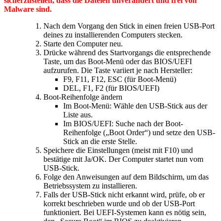
sicherzustellen, dass die Dateien unverändert und frei von
Malware sind.
Nach dem Vorgang den Stick in einen freien USB-Port
deines zu installierenden Computers stecken.
Starte den Computer neu.
Drücke während des Startvorgangs die entsprechende
Taste, um das Boot-Menü oder das BIOS/UEFI
aufzurufen. Die Taste variiert je nach Hersteller:
F9, F11, F12, ESC (für Boot-Menü)
DEL, F1, F2 (für BIOS/UEFI)
Boot-Reihenfolge ändern
Im Boot-Menü: Wähle den USB-Stick aus der
Liste aus.
Im BIOS/UEFI: Suche nach der Boot-
Reihenfolge („Boot Order“) und setze den USB-
Stick an die erste Stelle.
Speichere die Einstellungen (meist mit F10) und
bestätige mit Ja/OK. Der Computer startet nun vom
USB-Stick.
Folge den Anweisungen auf dem Bildschirm, um das
Betriebssystem zu installieren.
Falls der USB-Stick nicht erkannt wird, prüfe, ob er
korrekt beschrieben wurde und ob der USB-Port
funktioniert. Bei UEFI-Systemen kann es nötig sein,