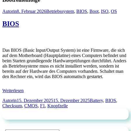
Autor
Veröffentlicht
Schlagwörter
Autorin
8. Februar 2026
Betriebssystem
,
BIOS
,
Boot
,
ISO
,
OS
am
BIOS
Das BIOS (Basic Input/Output System) ist eine Firmware, die sich
auf dem Motherboard (Hauptplatine) eines Computers befindet und
beim Starten grundlegende Hardwareprüfungen durchführt. Anders
als Betriebssysteme muss es nicht installiert werden, sondern ist
bereits auf der Hardware des Computers vorhanden. Schaltet man
den Rechner ein, wird das BIOS automatisch gestartet.
Weiterlesen
Autor
Veröffentlicht
Schlagwörter
Autorin
15. Dezember 2025
15. Dezember 2025
Battery
,
BIOS
,
am
Checksum
,
CMOS
,
F1
,
Knopfzelle