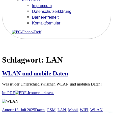
Impressum
Datenschutzerklärung
Barrierefreiheit
Kontaktformular
Schlagwort:
LAN
WLAN und mobile Daten
Was ist der Unterschied zwischen WLAN und mobilen Daten?
Im PDF
weiterlesen.
Autor
Veröffentlicht
Schlagwörter
Autorin
13. Juli 2025
Daten
,
GSM
,
LAN
,
Mobil
,
WIFI
,
WLAN