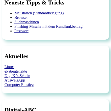
Neueste Tipps & Tricks
Maustasten (Standardbelegung)
Browser
Suchmaschinen
Phishing-Masche mit dem Rundfunkbeitrag
Passwort
Aktuelles
Linux
ePatientenakte
Dig. Kfz-Schein
AusweisApp
Computer Einstieg
Digital-ABC