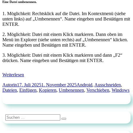
Eine Datei umbenennen.
1. Möglichkeit: Rechtsklick auf die Datei. Im Kontextmenü (siehe
unten links) auf „Umbenennen“. Name eingeben und Bestätigen mit
ENTER.
2. Möglichkeit: Datei mit einem Klick markieren. Dann oben im
Menü im Explorer (siehe unten rechts) auf „Umbenennen“ klicken.
Name eingeben und Bestätigen mit ENTER.
3. Möglichkeit: Datei mit einem Klick markieren und dann „F2“
drücken. Name eingeben und Bestätigen mit ENTER.
Weiterlesen
Autor
Veröffentlicht
Schlagwörter
Autorin
17. Juli 2025
1. November 2025
Android
,
Ausschneiden
,
am
Dateien
,
Einfügen
,
Kopieren
,
Umbenennen
,
Verschieben
,
Windows
Suchen
Suchen
nach: