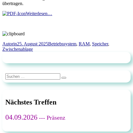
übertragen.
Weiterlesen…
Autor
Veröffentlicht
Schlagwörter
Autorin
25. August 2025
Betriebssystem
,
RAM
,
Speicher
,
am
Zwischenablage
Suchen
Suchen
nach:
Nächstes Treffen
04.09.2026
--- Präsenz