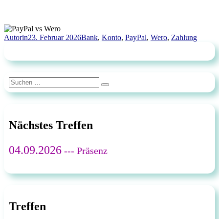
Autor
Veröffentlicht
Schlagwörter
Autorin
23. Februar 2026
Bank
,
Konto
,
PayPal
,
Wero
,
Zahlung
am
Suchen
Suchen
nach:
Nächstes Treffen
04.09.2026
--- Präsenz
Treffen