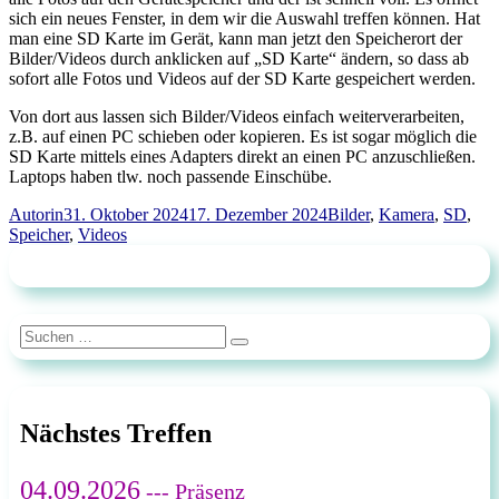
sich ein neues Fenster, in dem wir die Auswahl treffen können. Hat
man eine SD Karte im Gerät, kann man jetzt den Speicherort der
Bilder/Videos durch anklicken auf „SD Karte“ ändern, so dass ab
sofort alle Fotos und Videos auf der SD Karte gespeichert werden.
Von dort aus lassen sich Bilder/Videos einfach weiterverarbeiten,
z.B. auf einen PC schieben oder kopieren. Es ist sogar möglich die
SD Karte mittels eines Adapters direkt an einen PC anzuschließen.
Laptops haben tlw. noch passende Einschübe.
Autor
Veröffentlicht
Schlagwörter
Autorin
31. Oktober 2024
17. Dezember 2024
Bilder
,
Kamera
,
SD
,
am
Speicher
,
Videos
Suchen
Suchen
nach:
Nächstes Treffen
04.09.2026
--- Präsenz