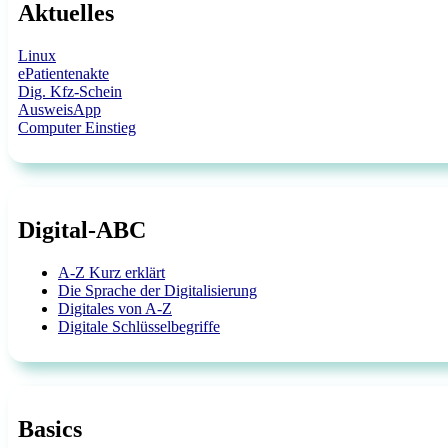
Aktuelles
Linux
ePatientenakte
Dig. Kfz-Schein
AusweisApp
Computer Einstieg
Digital-ABC
A-Z Kurz erklärt
Die Sprache der Digitalisierung
Digitales von A-Z
Digitale Schlüsselbegriffe
Basics