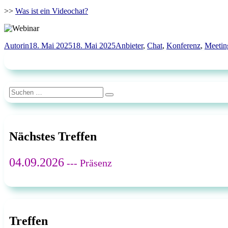
>>
Was ist ein Videochat?
Autor
Veröffentlicht
Schlagwörter
Autorin
18. Mai 2025
18. Mai 2025
Anbieter
,
Chat
,
Konferenz
,
Meetin
am
Suchen
Suchen
nach:
Nächstes Treffen
04.09.2026
--- Präsenz
Treffen