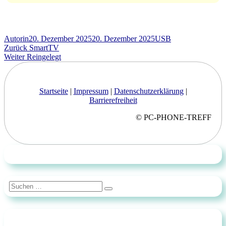
Autor
Veröffentlicht
Schlagwörter
Autorin
20. Dezember 2025
20. Dezember 2025
USB
Beitragsnavigation
am
Vorheriger
Zurück
SmartTV
Nächster
Beitrag:
Weiter
Reingelegt
Beitrag:
Startseite
|
Impressum
|
Datenschutzerklärung
|
Barrierefreiheit
© PC-PHONE-TREFF
Suchen
Suchen
nach: